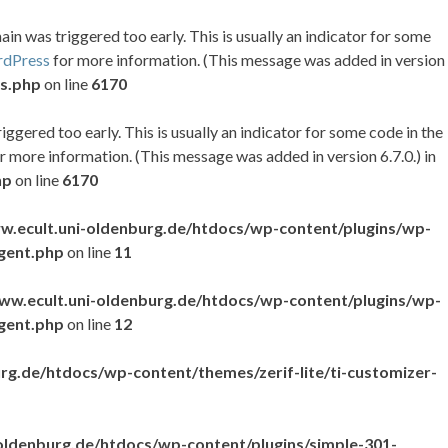
in was triggered too early. This is usually an indicator for some
rdPress
for more information. (This message was added in version
ns.php
on line
6170
ggered too early. This is usually an indicator for some code in the
r more information. (This message was added in version 6.7.0.) in
hp
on line
6170
.ecult.uni-oldenburg.de/htdocs/wp-content/plugins/wp-
gent.php
on line
11
w.ecult.uni-oldenburg.de/htdocs/wp-content/plugins/wp-
gent.php
on line
12
g.de/htdocs/wp-content/themes/zerif-lite/ti-customizer-
ldenburg.de/htdocs/wp-content/plugins/simple-301-