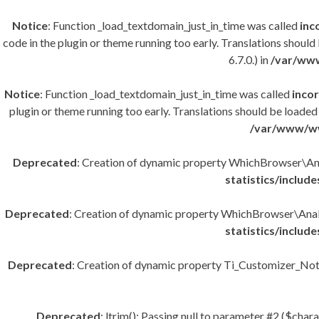
Notice
: Function _load_textdomain_just_in_time was called
inc
code in the plugin or theme running too early. Translations should
6.7.0.) in
/var/www
Notice
: Function _load_textdomain_just_in_time was called
incor
plugin or theme running too early. Translations should be loaded
/var/www/ww
Deprecated
: Creation of dynamic property WhichBrowser\An
statistics/inclu
Deprecated
: Creation of dynamic property WhichBrowser\Anal
statistics/inclu
Deprecated
: Creation of dynamic property Ti_Customizer_Noti
Deprecated
: ltrim(): Passing null to parameter #2 ($char