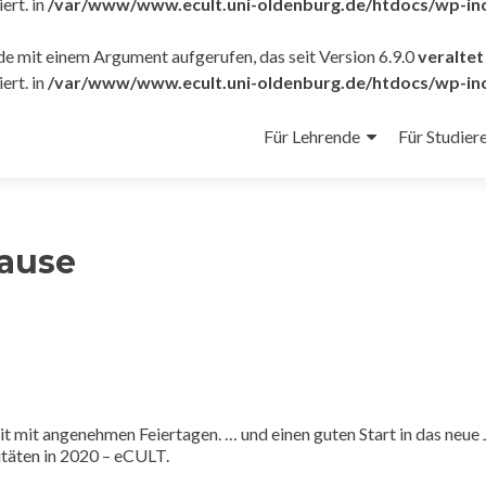
ert. in
/var/www/www.ecult.uni-oldenburg.de/htdocs/wp-inc
 mit einem Argument aufgerufen, das seit Version 6.9.0
veraltet 
ert. in
/var/www/www.ecult.uni-oldenburg.de/htdocs/wp-inc
Zum
Inhalt
Für Lehrende
Für Studier
springen
ause
 mit angenehmen Feiertagen. … und einen guten Start in das neue 
itäten in 2020 – eCULT.