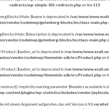
redirects/wp-simple-301-redirects.php
on line
113
nbergBlocks\Main::$name is deprecated in
/var/www/www.ecult.
on/vendor/codeinwp/gutenberg-blocks/inc/class-main.php
gBlocks\Main::$description is deprecated in
/var/www/www.ecul
n/vendor/codeinwp/gutenberg-blocks/inc/class-main.php
o
Product::$author_url is deprecated in
/var/www/www.ecult.uni
nion/vendor/codeinwp/themeisle-sdk/src/Product.php
on l
Product::$author_url is deprecated in
/var/www/www.ecult.uni
nion/vendor/codeinwp/themeisle-sdk/src/Product.php
on l
nstruct(): Implicitly marking parameter $headers as nullable is de
-content/plugins/wp-statistics/includes/vendor/jaybizzle
 mit einem Argument aufgerufen, das seit Version 6.9.0
veraltet 