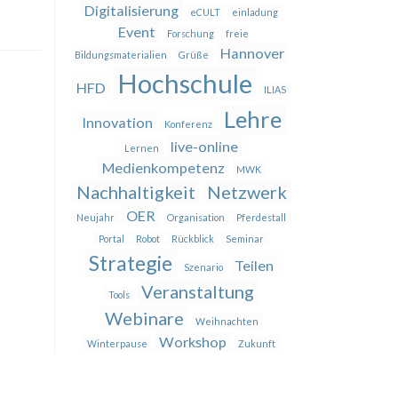
Digitalisierung
eCULT
einladung
Event
Forschung
freie
Hannover
Bildungsmaterialien
Grüße
Hochschule
HFD
ILIAS
Lehre
Innovation
Konferenz
live-online
Lernen
Medienkompetenz
MWK
Nachhaltigkeit
Netzwerk
OER
Neujahr
Organisation
Pferdestall
Portal
Robot
Rückblick
Seminar
Strategie
Teilen
Szenario
Veranstaltung
Tools
Webinare
Weihnachten
Workshop
Winterpause
Zukunft