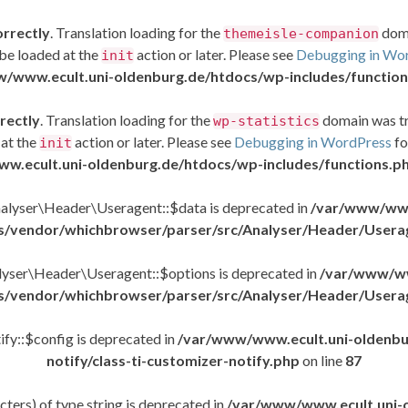
orrectly
. Translation loading for the
doma
themeisle-companion
 be loaded at the
action or later. Please see
Debugging in Wo
init
/www.ecult.uni-oldenburg.de/htdocs/wp-includes/functio
rectly
. Translation loading for the
domain was tri
wp-statistics
 at the
action or later. Please see
Debugging in WordPress
fo
init
w.ecult.uni-oldenburg.de/htdocs/wp-includes/functions.p
alyser\Header\Useragent::$data is deprecated in
/var/www/www
des/vendor/whichbrowser/parser/src/Analyser/Header/Usera
yser\Header\Useragent::$options is deprecated in
/var/www/ww
des/vendor/whichbrowser/parser/src/Analyser/Header/Usera
fy::$config is deprecated in
/var/www/www.ecult.uni-oldenbur
notify/class-ti-customizer-notify.php
on line
87
acters) of type string is deprecated in
/var/www/www.ecult.uni-o