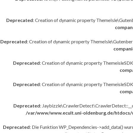
Deprecated
: Creation of dynamic property ThemeIsle\Gute
compani
Deprecated
: Creation of dynamic property ThemeIsle\Gutenber
companio
Deprecated
: Creation of dynamic property ThemeisleSDK\
compa
Deprecated
: Creation of dynamic property ThemeisleSDK\
compa
Deprecated
: Jaybizzle\CrawlerDetect\CrawlerDetect::__co
/var/www/www.ecult.uni-oldenburg.de/htdocs/wp
Deprecated
: Die Funktion WP_Dependencies->add_data() wurde