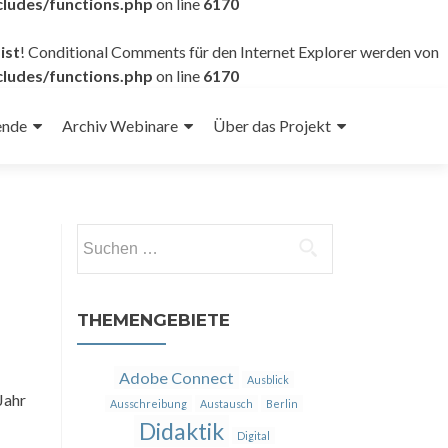
ludes/functions.php
on line
6170
ist
! Conditional Comments für den Internet Explorer werden von
ludes/functions.php
on line
6170
ende
Archiv Webinare
Über das Projekt
Suchen
nach:
THEMENGEBIETE
Adobe Connect
Ausblick
Jahr
Ausschreibung
Austausch
Berlin
Didaktik
Digital